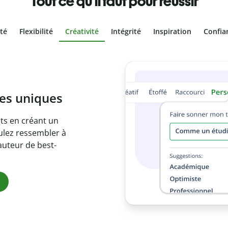
Tout ce qu'il faut pour réussir
ité
Flexibilité
Créativité
Intégrité
Inspiration
Confia
olontaire
es vôtres grâce au
e document en
citations
ues.