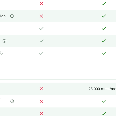
tion
25 000 mots/mo
e