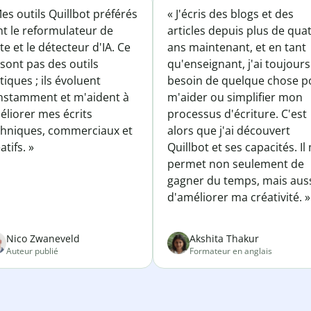
es outils Quillbot préférés
« J'écris des blogs et des
nt le reformulateur de
articles depuis plus de qua
te et le détecteur d'IA. Ce
ans maintenant, et en tant
sont pas des outils
qu'enseignant, j'ai toujours
tiques ; ils évoluent
besoin de quelque chose p
nstamment et m'aident à
m'aider ou simplifier mon
éliorer mes écrits
processus d'écriture. C'est
chniques, commerciaux et
alors que j'ai découvert
atifs. »
Quillbot et ses capacités. Il
permet non seulement de
gagner du temps, mais aus
d'améliorer ma créativité. »
Nico Zwaneveld
Akshita Thakur
Auteur publié
Formateur en anglais