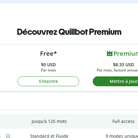
Découvrez Quillbot Premium
Free*
Premiu
$0
USD
$8.33 USD
Par mois
Par mois, facturé annue
S'inscrire
Mettre à jour
Jusqu'à 125 mots
Full access
s
Standard et Fluide
9 modes uniqu