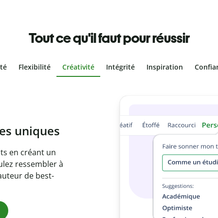
Tout ce qu'il faut pour réussir
ité
Flexibilité
Créativité
Intégrité
Inspiration
Confia
olontaire
es vôtres grâce au
e document en
citations
ues.