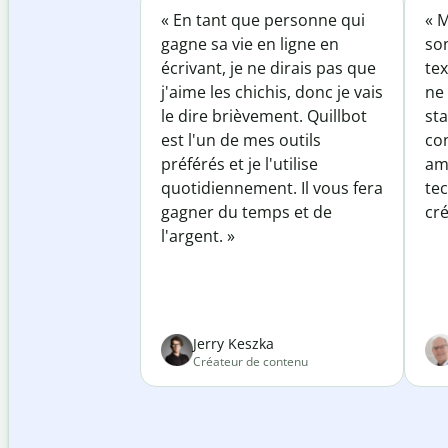
« En tant que personne qui
« M
gagne sa vie en ligne en
so
écrivant, je ne dirais pas que
tex
j'aime les chichis, donc je vais
ne 
le dire brièvement. Quillbot
sta
est l'un de mes outils
co
préférés et je l'utilise
am
quotidiennement. Il vous fera
te
gagner du temps et de
cré
l'argent. »
Jerry Keszka
Créateur de contenu