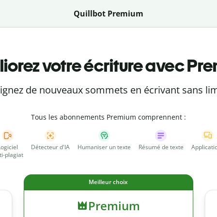
Quillbot Premium
iorez votre écriture avec Pr
eignez de nouveaux sommets en écrivant sans lim
Tous les abonnements Premium comprennent :
Logiciel
Détecteur d'IA
Humaniser un texte
Résumé de texte
Applicati
ti-plagiat
Meilleur choix
Premium