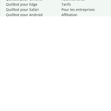
Quillbot pour Edge
Tarifs
Quillbot pour Safari
Pour les entreprises
Quillbot pour Android
Affiliation
Quillbot
pour
iOS
Demander une démo
Quillbot pour Windows
Quillbot pour macOS
Quillbot pour Word
Outils
Entreprise
Outils de rédaction
À propos
Correction linguistique
Confidentialité
Citation et originalité
Carrière
Outils d'IA
Centre d'aide
Outils PDF
Contactez-nous
Outils d'image
Ressources
Autres outils
Outils PDF
Qui sommes-nous ?