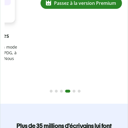
Prévenez
le plagiat involontaire
e
Vérifiez que vos écrits sont 100 % les vôtres grâce au
logiciel anti-plagiat. Analysez votre document en quelques
secondes et identifiez les citations manquantes dans plus
de 100 langues.
Passez à la version Premium
Plus de 35 millions d'écrivains lui font