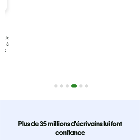
Prévenez
le plagiat involontaire
e
Vérifiez que vos écrits sont 100 % les vôtres grâce au
logiciel anti-plagiat. Analysez votre document en quelques
secondes et identifiez les citations manquantes dans plus
de 100 langues.
Passez à la version Premium
Plus de 35 millions d'écrivains lui font
confiance