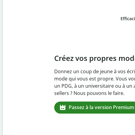
Efficac
Slide 4 of 6
Prévenez
le pl
Vérifiez que vos écrits
logiciel anti-plagiat. 
quelques secondes et id
manquantes dans plus 
Passez à la ver