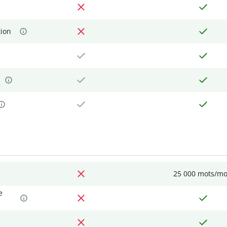
tion
25 000 mots/mo
e