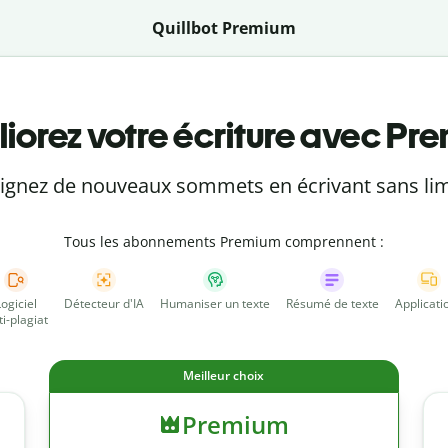
Quillbot Premium
iorez votre écriture avec Pr
eignez de nouveaux sommets en écrivant sans lim
Tous les abonnements Premium comprennent :
Logiciel
Détecteur d'IA
Humaniser un texte
Résumé de texte
Applicati
ti-plagiat
Meilleur choix
Premium