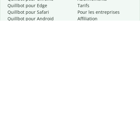
Quillbot pour Edge
Tarifs
Quillbot pour Safari
Pour les entreprises
Quillbot pour Android
Affiliation
Quillbot
pour
iOS
Demander une démo
Quillbot pour Windows
Quillbot pour macOS
Quillbot pour Word
Outils
Entreprise
Outils de rédaction
À propos
Correction linguistique
Confidentialité
Citation et originalité
Carrière
Outils d'IA
Centre d'aide
Outils PDF
Contactez-nous
Outils d'image
Ressources
Autres outils
Outils PDF
Qui sommes-nous ?