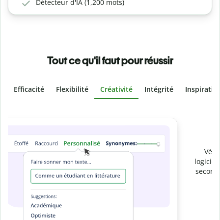
Détecteur d'IA (1,200 mots)
Tout ce qu'il faut pour réussir
Efficacité
Flexibilité
Créativité
Intégrité
Inspiratio
Slide 4 of 6
Prévenez
le plagiat involontaire
Vérifiez que vos écrits sont 100 % les vôtres grâce au
logiciel anti-plagiat. Analysez votre document en quelques
secondes et identifiez les citations manquantes dans plus
de 100 langues.
Passez à la version Premium