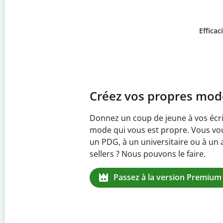
Efficac
Slide 4 of 6
Prévenez
le plagiat in
Vérifiez que vos écrits sont 100 % l
logiciel anti-plagiat. Analysez vot
quelques secondes et identifiez les 
manquantes dans plus de 100 lang
Passez à la version Premium