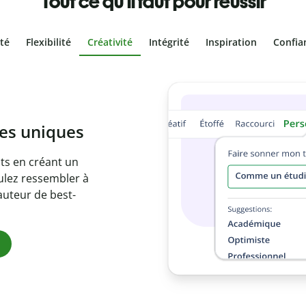
Tout ce qu'il faut pour réussir
ité
Flexibilité
Créativité
Intégrité
Inspiration
Confia
volontaire
es vôtres grâce au
re document en
citations
ues.