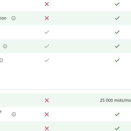
tion
25 000 mots/mo
e