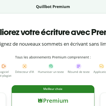
Quillbot Premium
iorez votre écriture avec Pr
eignez de nouveaux sommets en écrivant sans lim
Tous les abonnements Premium comprennent :
Logiciel
Détecteur d'IA
Humaniser un texte
Résumé de texte
Applicati
ti-plagiat
Meilleur choix
Premium