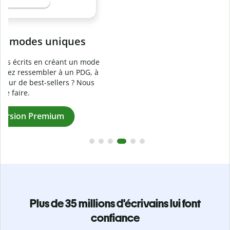
Prévenez
le plagiat involontaire
e
Vérifiez que vos écrits sont 100 % les vôtres grâce au
logiciel anti-plagiat. Analysez votre document en quelques
secondes et identifiez les citations manquantes dans plus
de 100 langues.
Passez à la version Premium
Plus de 35 millions d'écrivains lui font
confiance