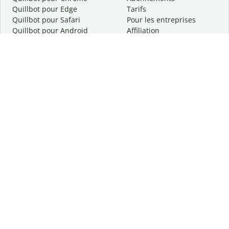
Quillbot pour Edge
Tarifs
Quillbot pour Safari
Pour les entreprises
Quillbot pour Android
Affiliation
Quillbot
pour
iOS
Demander une démo
Quillbot pour Windows
Quillbot pour macOS
Quillbot pour Word
Outils
Entreprise
Outils de rédaction
À propos
Correction linguistique
Confidentialité
Citation et originalité
Carrière
Outils d'IA
Centre d'aide
Outils PDF
Contactez-nous
Outils d'image
Ressources
Autres outils
Outils PDF
Qui sommes-nous ?