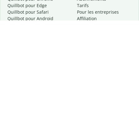
Quillbot pour Edge
Tarifs
Quillbot pour Safari
Pour les entreprises
Quillbot pour Android
Affiliation
Quillbot
pour
iOS
Demander une démo
Quillbot pour Windows
Quillbot pour macOS
Quillbot pour Word
Outils
Entreprise
Outils de rédaction
À propos
Correction linguistique
Confidentialité
Citation et originalité
Carrière
Outils d'IA
Centre d'aide
Outils PDF
Contactez-nous
Outils d'image
Ressources
Autres outils
Outils PDF
Qui sommes-nous ?