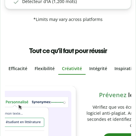
Détecteur d'IA (1,200 mots)
*Limits may vary across platforms
Tout ce qu'il faut pour réussir
Efficacité
Flexibilité
Créativité
Intégrité
Inspiratio
Slide 4 of 6
Prévenez
le plagiat involontaire
Vérifiez que vos écrits sont 100 % les vôtres grâce au
logiciel anti-plagiat. Analysez votre document en quelques
secondes et identifiez les citations manquantes dans plus
de 100 langues.