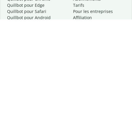
Quillbot pour Edge
Tarifs
Quillbot pour Safari
Pour les entreprises
Quillbot pour Android
Affiliation
Quillbot
pour
iOS
Demander une démo
Quillbot pour Windows
Quillbot pour macOS
Quillbot pour Word
Outils
Entreprise
Outils de rédaction
À propos
Correction linguistique
Confidentialité
Citation et originalité
Carrière
Outils d'IA
Centre d'aide
Outils PDF
Contactez-nous
Outils d'image
Ressources
Autres outils
Outils PDF
Qui sommes-nous ?