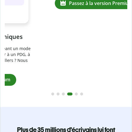
Prévenez
le plagiat involontaire
e
Vérifiez que vos écrits sont 100 % les vôtres grâce au
logiciel anti-plagiat. Analysez votre document en quelques
secondes et identifiez les citations manquantes dans plus
de 100 langues.
Passez à la version Premium
Plus de 35 millions d'écrivains lui font