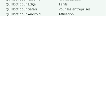
Quillbot pour Edge
Tarifs
Quillbot pour Safari
Pour les entreprises
Quillbot pour Android
Affiliation
Quillbot
pour
iOS
Demander une démo
Quillbot pour Windows
Quillbot pour macOS
Quillbot pour Word
Outils
Entreprise
Outils de rédaction
À propos
Correction linguistique
Confidentialité
Citation et originalité
Carrière
Outils d'IA
Centre d'aide
Outils PDF
Contactez-nous
Outils d'image
Ressources
Autres outils
Outils PDF
Qui sommes-nous ?