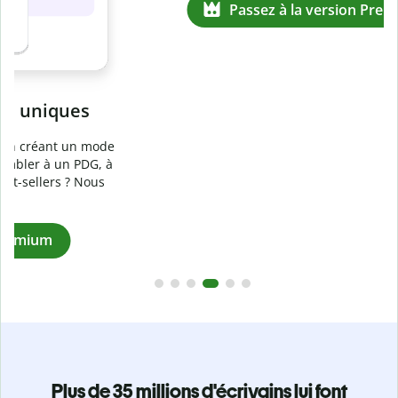
Prévenez
le plagiat involontaire
e
Vérifiez que vos écrits sont 100 % les vôtres grâce au
logiciel anti-plagiat. Analysez votre document en quelques
secondes et identifiez les citations manquantes dans plus
de 100 langues.
Passez à la version Premium
Plus de 35 millions d'écrivains lui font