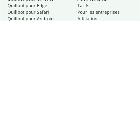
Quillbot pour Edge
Tarifs
Quillbot pour Safari
Pour les entreprises
Quillbot pour Android
Affiliation
Quillbot
pour
iOS
Demander une démo
Quillbot pour Windows
Quillbot pour macOS
Quillbot pour Word
Outils
Entreprise
Outils de rédaction
À propos
Correction linguistique
Confidentialité
Citation et originalité
Carrière
Outils d'IA
Centre d'aide
Outils PDF
Contactez-nous
Outils d'image
Ressources
Autres outils
Outils PDF
Qui sommes-nous ?