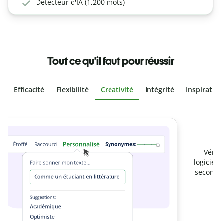
Détecteur d'IA (1,200 mots)
Tout ce qu'il faut pour réussir
Efficacité
Flexibilité
Créativité
Intégrité
Inspiratio
Slide 4 of 6
Prévenez
le plagiat involontaire
Vérifiez que vos écrits sont 100 % les vôtres grâce au
logiciel anti-plagiat. Analysez votre document en quelques
secondes et identifiez les citations manquantes dans plus
de 100 langues.
Passez à la version Premium