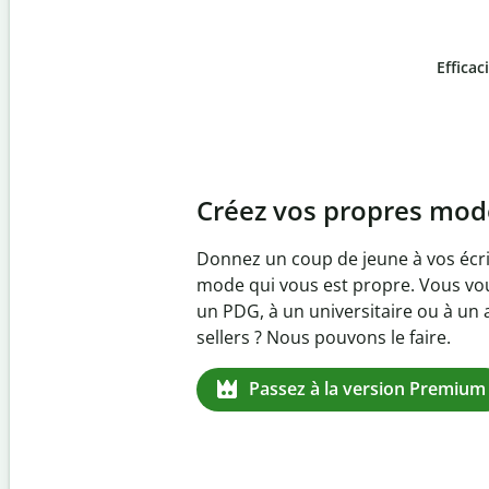
Efficac
Slide 4 of 6
Prévenez
le plagiat inv
Vérifiez que vos écrits sont 100 % l
logiciel anti-plagiat. Analysez votr
quelques secondes et identifiez les 
manquantes dans plus de 100 lang
Passez à la version Premium