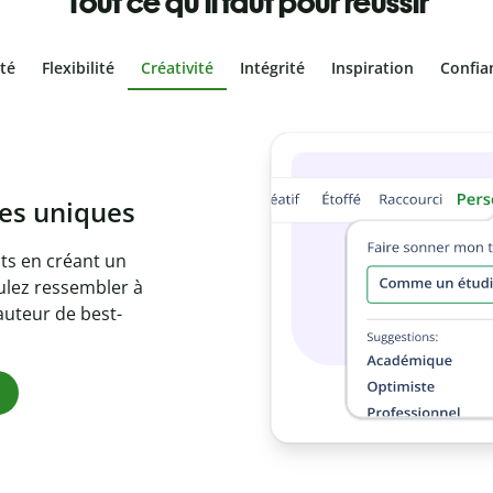
Tout ce qu'il faut pour réussir
ité
Flexibilité
Créativité
Intégrité
Inspiration
Confia
olontaire
es vôtres grâce au
e document en
citations
ues.