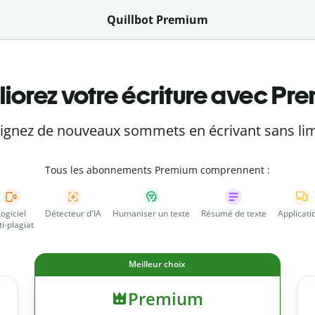
Quillbot Premium
iorez votre écriture avec Pr
eignez de nouveaux sommets en écrivant sans lim
Tous les abonnements Premium comprennent :
Logiciel
Détecteur d'IA
Humaniser un texte
Résumé de texte
Applicati
ti-plagiat
Meilleur choix
Premium