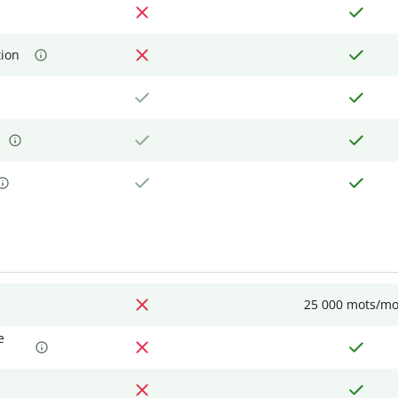
tion
25 000 mots/mo
e