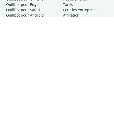
Quillbot pour Edge
Tarifs
Quillbot pour Safari
Pour les entreprises
Quillbot pour Android
Affiliation
Quillbot
pour
iOS
Demander une démo
Quillbot pour Windows
Quillbot pour macOS
Quillbot pour Word
Outils
Entreprise
Outils de rédaction
À propos
Correction linguistique
Confidentialité
Citation et originalité
Carrière
Outils d'IA
Centre d'aide
Outils PDF
Contactez-nous
Outils d'image
Ressources
Autres outils
Outils PDF
Qui sommes-nous ?