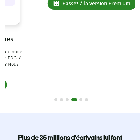
Prévenez
le plagiat involontaire
e
Vérifiez que vos écrits sont 100 % les vôtres grâce au
logiciel anti-plagiat. Analysez votre document en quelques
secondes et identifiez les citations manquantes dans plus
de 100 langues.
Passez à la version Premium
Plus de 35 millions d'écrivains lui font