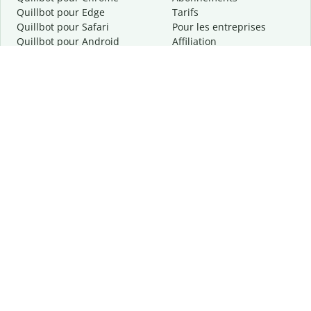
Quillbot pour Edge
Tarifs
Quillbot pour Safari
Pour les entreprises
Quillbot pour Android
Affiliation
Quillbot
pour
iOS
Demander une démo
Quillbot pour Windows
Quillbot pour macOS
Quillbot pour Word
Outils
Entreprise
Outils de rédaction
À propos
Correction linguistique
Confidentialité
Citation et originalité
Carrière
Outils d'IA
Centre d'aide
Outils PDF
Contactez-nous
Outils d'image
Ressources
Autres outils
Outils PDF
Qui sommes-nous ?