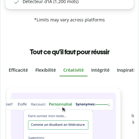
Détecteur d'IA (1,200 mots)
*Limits may vary across platforms
Tout ce qu'il faut pour réussir
Efficacité
Flexibilité
Créativité
Intégrité
Inspiratio
Slide 4 of 6
Prévenez
le plagiat involontaire
Vérifiez que vos écrits sont 100 % les vôtres grâce au
logiciel anti-plagiat. Analysez votre document en quelques
secondes et identifiez les citations manquantes dans plus
de 100 langues.