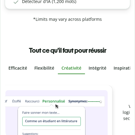
Détecteur d'IA (1,200 mots)
*Limits may vary across platforms
Tout ce qu'il faut pour réussir
Efficacité
Flexibilité
Créativité
Intégrité
Inspiratio
Slide 4 of 6
Prévenez
le plagiat involontaire
Vérifiez que vos écrits sont 100 % les vôtres grâce au
logiciel anti-plagiat. Analysez votre document en quelques
secondes et identifiez les citations manquantes dans plus
de 100 langues.