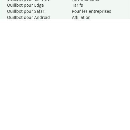
Quillbot pour Edge
Tarifs
Quillbot pour Safari
Pour les entreprises
Quillbot pour Android
Affiliation
Quillbot
pour
iOS
Demander une démo
Quillbot pour Windows
Quillbot pour macOS
Quillbot pour Word
Outils
Entreprise
Outils de rédaction
À propos
Correction linguistique
Confidentialité
Citation et originalité
Carrière
Outils d'IA
Centre d'aide
Outils PDF
Contactez-nous
Outils d'image
Ressources
Autres outils
Outils PDF
Qui sommes-nous ?