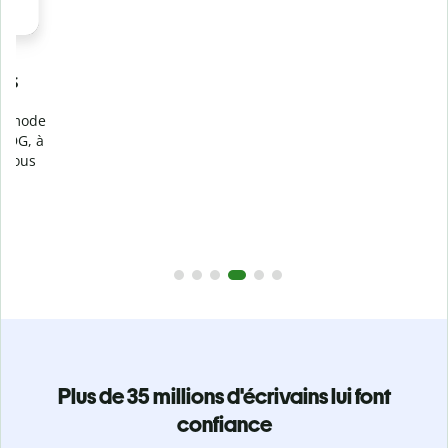
Prévenez
le plagiat involontaire
e
Vérifiez que vos écrits sont 100 % les vôtres grâce au
logiciel anti-plagiat. Analysez votre document en quelques
secondes et identifiez les citations manquantes dans plus
de 100 langues.
Passez à la version Premium
Plus de 35 millions d'écrivains lui font
confiance