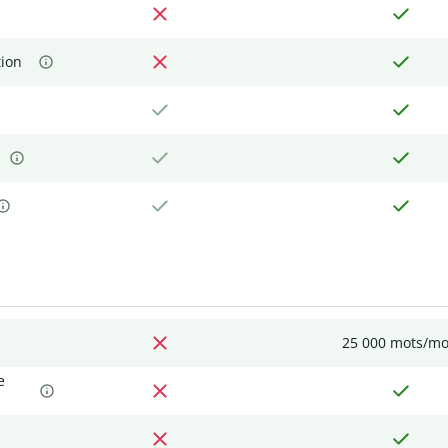
tion
25 000 mots/mo
e