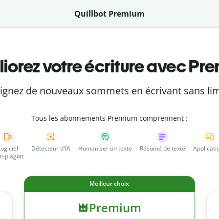
Quillbot Premium
iorez votre écriture avec Pr
eignez de nouveaux sommets en écrivant sans lim
Tous les abonnements Premium comprennent :
Logiciel
Détecteur d'IA
Humaniser un texte
Résumé de texte
Applicati
ti-plagiat
Meilleur choix
Premium