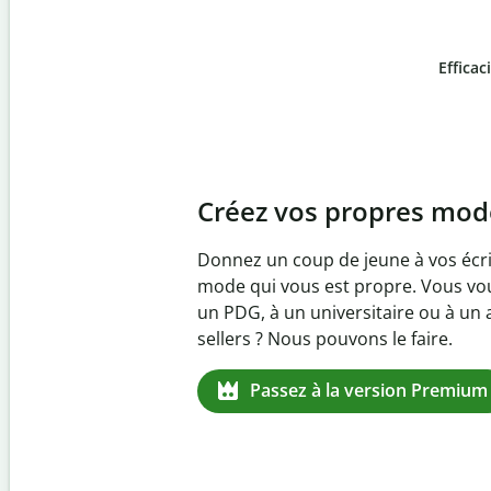
Efficac
Slide 4 of 6
Prévenez
le plagiat inv
Vérifiez que vos écrits sont 100 % l
logiciel anti-plagiat. Analysez votr
quelques secondes et identifiez les 
manquantes dans plus de 100 lang
Passez à la version Premium