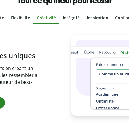
Tout ce qu'il faut pour réussir
ité
Flexibilité
Créativité
Intégrité
Inspiration
Confia
olontaire
es vôtres grâce au
e document en
citations
ues.