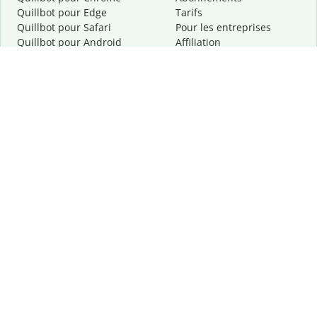
Quillbot pour Edge
Tarifs
Quillbot pour Safari
Pour les entreprises
Quillbot pour Android
Affiliation
Quillbot
pour
iOS
Demander une démo
Quillbot pour Windows
Quillbot pour macOS
Quillbot pour Word
Outils
Entreprise
Outils de rédaction
À propos
Correction linguistique
Confidentialité
Citation et originalité
Carrière
Outils d'IA
Centre d'aide
Outils PDF
Contactez-nous
Outils d'image
Ressources
Autres outils
Outils PDF
Qui sommes-nous ?