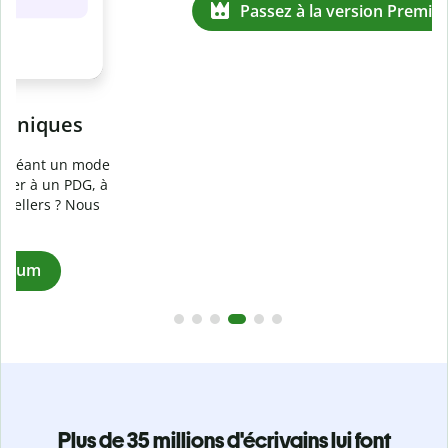
Prévenez
le plagiat involontaire
e
Vérifiez que vos écrits sont 100 % les vôtres grâce au
logiciel anti-plagiat. Analysez votre document en quelques
secondes et identifiez les citations manquantes dans plus
de 100 langues.
Passez à la version Premium
Plus de 35 millions d'écrivains lui font