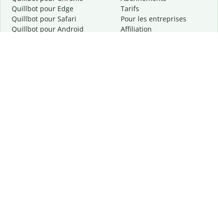
Quillbot pour Edge
Tarifs
Quillbot pour Safari
Pour les entreprises
Quillbot pour Android
Affiliation
Quillbot
pour
iOS
Demander une démo
Quillbot pour Windows
Quillbot pour macOS
Quillbot pour Word
Outils
Entreprise
Outils de rédaction
À propos
Correction linguistique
Confidentialité
Citation et originalité
Carrière
Outils d'IA
Centre d'aide
Outils PDF
Contactez-nous
Outils d'image
Ressources
Autres outils
Outils PDF
Qui sommes-nous ?