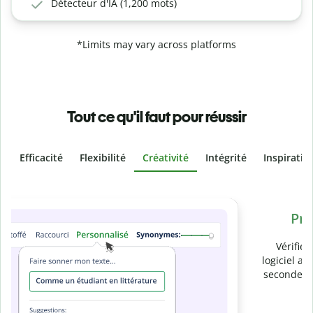
Détecteur d'IA (1,200 mots)
*Limits may vary across platforms
Tout ce qu'il faut pour réussir
Efficacité
Flexibilité
Créativité
Intégrité
Inspiratio
Slide 4 of 6
Prévenez
le plagiat involontaire
Vérifiez que vos écrits sont 100 % les vôtres grâce au
logiciel anti-plagiat. Analysez votre document en quelques
secondes et identifiez les citations manquantes dans plus
de 100 langues.