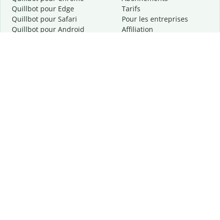
Quillbot pour Edge
Tarifs
Quillbot pour Safari
Pour les entreprises
Quillbot pour Android
Affiliation
Quillbot
pour
iOS
Demander une démo
Quillbot pour Windows
Quillbot pour macOS
Quillbot pour Word
Outils
Entreprise
Outils de rédaction
À propos
Correction linguistique
Confidentialité
Citation et originalité
Carrière
Outils d'IA
Centre d'aide
Outils PDF
Contactez-nous
Outils d'image
Ressources
Autres outils
Outils PDF
Qui sommes-nous ?