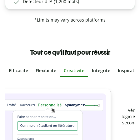
Détecteur d'IA (1,200 mots)
*Limits may vary across platforms
Tout ce qu'il faut pour réussir
Efficacité
Flexibilité
Créativité
Intégrité
Inspiratio
Slide 4 of 6
Prévenez
le plagiat involontaire
Vérifiez que vos écrits sont 100 % les vôtres grâce au
logiciel anti-plagiat. Analysez votre document en quelques
secondes et identifiez les citations manquantes dans plus
de 100 langues.