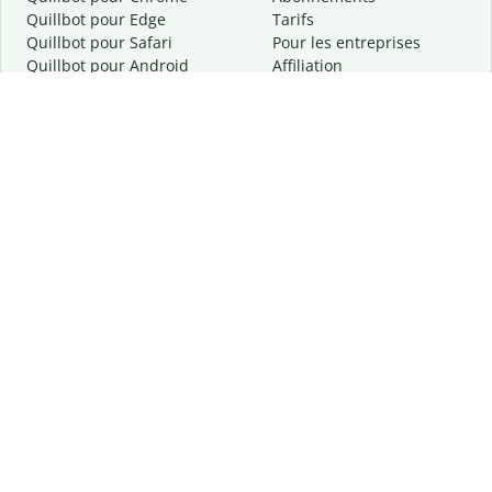
Quillbot pour Edge
Tarifs
Quillbot pour Safari
Pour les entreprises
Quillbot pour Android
Affiliation
Quillbot
pour
iOS
Demander une démo
Quillbot pour Windows
Quillbot pour macOS
Quillbot pour Word
Outils
Entreprise
Outils de rédaction
À propos
Correction linguistique
Confidentialité
Citation et originalité
Carrière
Outils d'IA
Centre d'aide
Outils PDF
Contactez-nous
Outils d'image
Ressources
Autres outils
Outils PDF
Qui sommes-nous ?