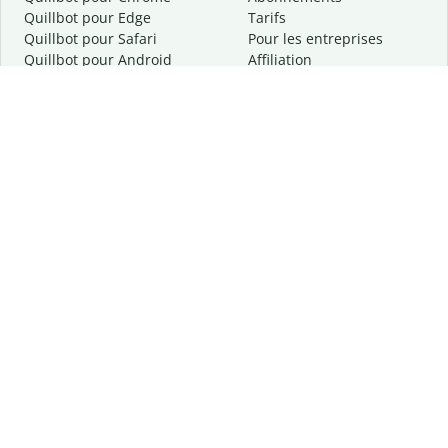
Quillbot pour Edge
Tarifs
Quillbot pour Safari
Pour les entreprises
Quillbot pour Android
Affiliation
Quillbot
pour
iOS
Demander une démo
Quillbot pour Windows
Quillbot pour macOS
Quillbot pour Word
Outils
Entreprise
Outils de rédaction
À propos
Correction linguistique
Confidentialité
Citation et originalité
Carrière
Outils d'IA
Centre d'aide
Outils PDF
Contactez-nous
Outils d'image
Ressources
Autres outils
Outils PDF
Qui sommes-nous ?