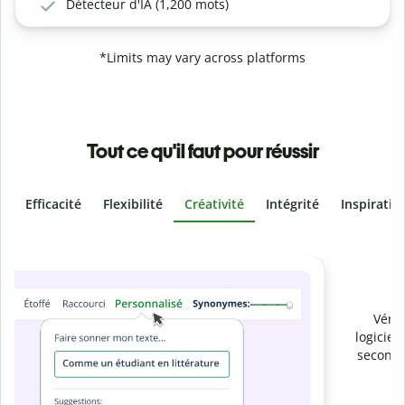
Détecteur d'IA (1,200 mots)
*Limits may vary across platforms
Tout ce qu'il faut pour réussir
Efficacité
Flexibilité
Créativité
Intégrité
Inspiratio
Slide 4 of 6
Prévenez
le plagiat involontaire
Vérifiez que vos écrits sont 100 % les vôtres grâce au
logiciel anti-plagiat. Analysez votre document en quelques
secondes et identifiez les citations manquantes dans plus
de 100 langues.