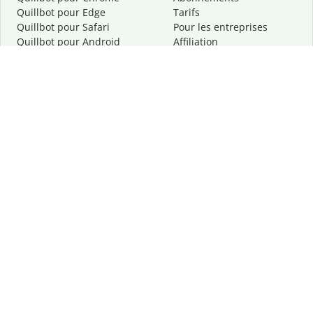
Quillbot pour Edge
Tarifs
Quillbot pour Safari
Pour les entreprises
Quillbot pour Android
Affiliation
Quillbot
pour
iOS
Demander une démo
Quillbot pour Windows
Quillbot pour macOS
Quillbot pour Word
Outils
Entreprise
Outils de rédaction
À propos
Correction linguistique
Confidentialité
Citation et originalité
Carrière
Outils d'IA
Centre d'aide
Outils PDF
Contactez-nous
Outils d'image
Ressources
Autres outils
Outils PDF
Qui sommes-nous ?