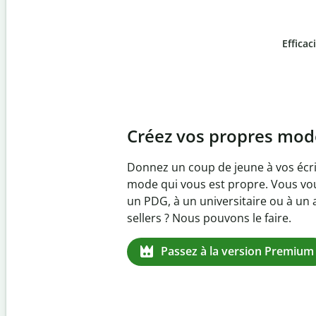
Efficac
Slide 4 of 6
Prévenez
le plagiat inv
Vérifiez que vos écrits sont 100 % l
logiciel anti-plagiat. Analysez votr
quelques secondes et identifiez les 
manquantes dans plus de 100 lang
Passez à la version Premium