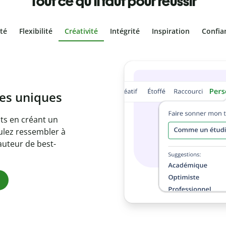
Tout ce qu'il faut pour réussir
ité
Flexibilité
Créativité
Intégrité
Inspiration
Confia
olontaire
es vôtres grâce au
e document en
citations
ues.