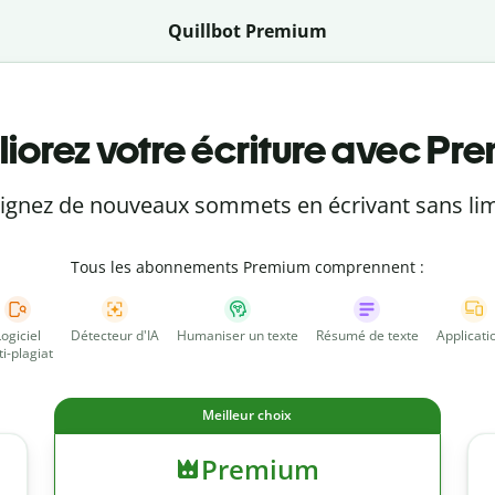
Quillbot Premium
iorez votre écriture avec Pr
eignez de nouveaux sommets en écrivant sans lim
Tous les abonnements Premium comprennent :
Logiciel
Détecteur d'IA
Humaniser un texte
Résumé de texte
Applicati
ti-plagiat
Meilleur choix
Premium