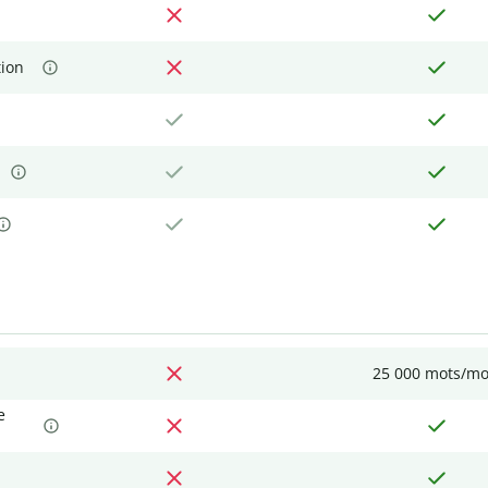
tion
25 000 mots/mo
e