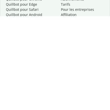
Quillbot pour Edge
Tarifs
Quillbot pour Safari
Pour les entreprises
Quillbot pour Android
Affiliation
Quillbot
pour
iOS
Demander une démo
Quillbot pour Windows
Quillbot pour macOS
Quillbot pour Word
Outils
Entreprise
Outils de rédaction
À propos
Correction linguistique
Confidentialité
Citation et originalité
Carrière
Outils d'IA
Centre d'aide
Outils PDF
Contactez-nous
Outils d'image
Ressources
Autres outils
Outils PDF
Qui sommes-nous ?