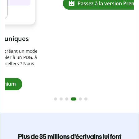
Prévenez
le plagiat involontaire
e
Vérifiez que vos écrits sont 100 % les vôtres grâce au
logiciel anti-plagiat. Analysez votre document en quelques
secondes et identifiez les citations manquantes dans plus
de 100 langues.
Passez à la version Premium
Plus de 35 millions d'écrivains lui font