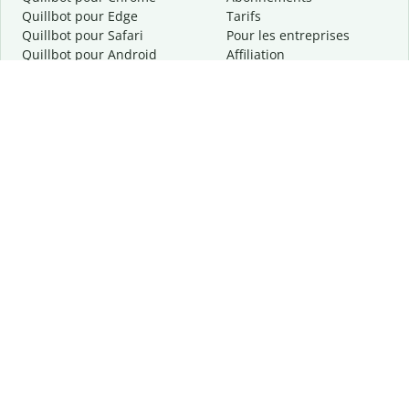
Quillbot pour Edge
Tarifs
Quillbot pour Safari
Pour les entreprises
Quillbot pour Android
Affiliation
Quillbot
pour
iOS
Demander une démo
Quillbot pour Windows
Quillbot pour macOS
Quillbot pour Word
Outils
Entreprise
Outils de rédaction
À propos
Correction linguistique
Confidentialité
Citation et originalité
Carrière
Outils d'IA
Centre d'aide
Outils PDF
Contactez-nous
Outils d'image
Ressources
Autres outils
Outils PDF
Qui sommes-nous ?