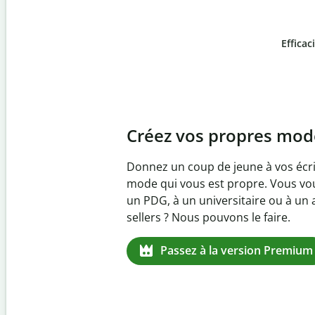
Efficac
Slide 4 of 6
Prévenez
le plagiat inv
Vérifiez que vos écrits sont 100 % l
logiciel anti-plagiat. Analysez votr
quelques secondes et identifiez les 
manquantes dans plus de 100 lang
Passez à la version Premium