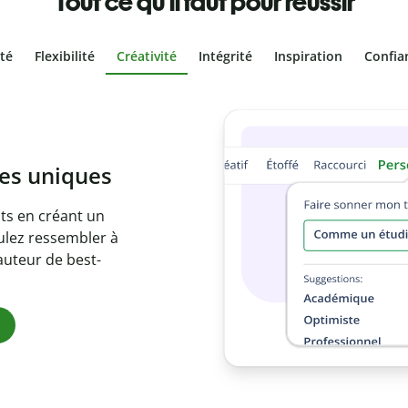
Tout ce qu'il faut pour réussir
ité
Flexibilité
Créativité
Intégrité
Inspiration
Confia
olontaire
es vôtres grâce au
e document en
citations
ues.