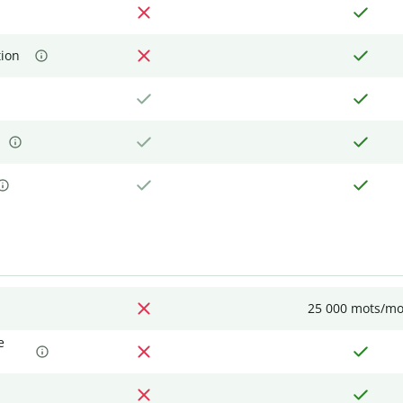
tion
25 000 mots/mo
e