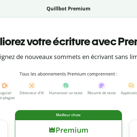
Quillbot Premium
iorez votre écriture avec Pr
eignez de nouveaux sommets en écrivant sans lim
Tous les abonnements Premium comprennent :
Logiciel
Détecteur d'IA
Humaniser un texte
Résumé de texte
Applicati
ti-plagiat
Meilleur choix
Premium