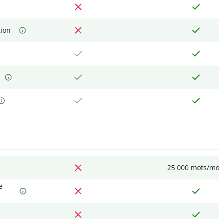
tion
25 000 mots/mo
e