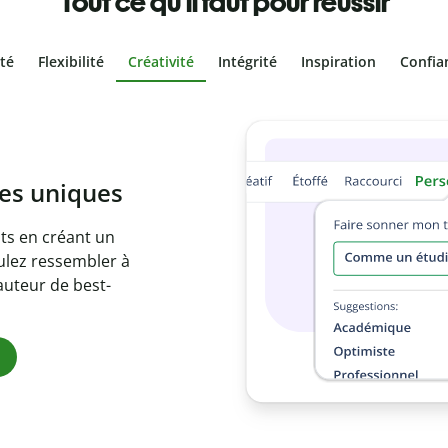
Tout ce qu'il faut pour réussir
ité
Flexibilité
Créativité
Intégrité
Inspiration
Confia
olontaire
es vôtres grâce au
e document en
citations
ues.