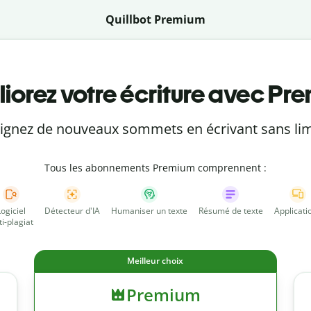
Quillbot Premium
iorez votre écriture avec Pr
eignez de nouveaux sommets en écrivant sans lim
Tous les abonnements Premium comprennent :
Logiciel
Détecteur d'IA
Humaniser un texte
Résumé de texte
Applicati
ti-plagiat
Meilleur choix
Premium