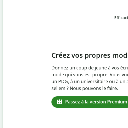
Efficac
Slide 4 of 6
Prévenez
le plagiat inv
Vérifiez que vos écrits sont 100 % l
logiciel anti-plagiat. Analysez votr
quelques secondes et identifiez les 
manquantes dans plus de 100 lang
Passez à la version Premium