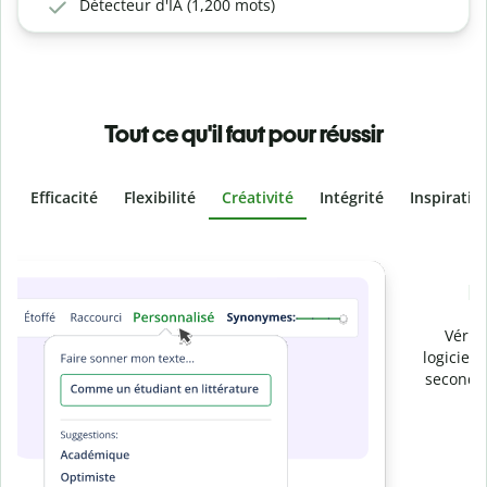
Détecteur d'IA (1,200 mots)
Tout ce qu'il faut pour réussir
Efficacité
Flexibilité
Créativité
Intégrité
Inspiratio
Slide 4 of 6
Prévenez
le plagiat involontaire
Vérifiez que vos écrits sont 100 % les vôtres grâce au
logiciel anti-plagiat. Analysez votre document en quelques
secondes et identifiez les citations manquantes dans plus
de 100 langues.
Passez à la version Premium