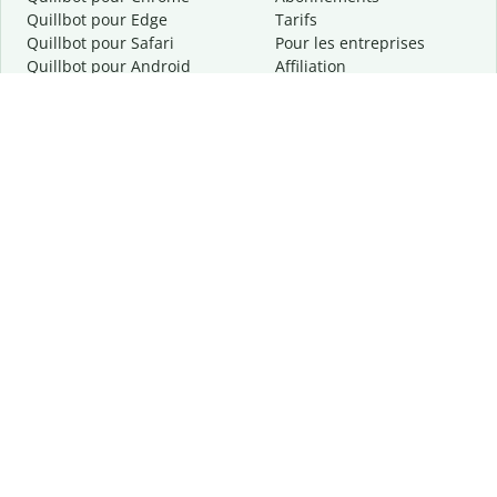
Quillbot pour Edge
Tarifs
Quillbot pour Safari
Pour les entreprises
Quillbot pour Android
Affiliation
Quillbot
pour
iOS
Demander une démo
Quillbot pour Windows
Quillbot pour macOS
Quillbot pour Word
Outils
Entreprise
Outils de rédaction
À propos
Correction linguistique
Confidentialité
Citation et originalité
Carrière
Outils d'IA
Centre d'aide
Outils PDF
Contactez-nous
Outils d'image
Ressources
Autres outils
Outils PDF
Qui sommes-nous ?