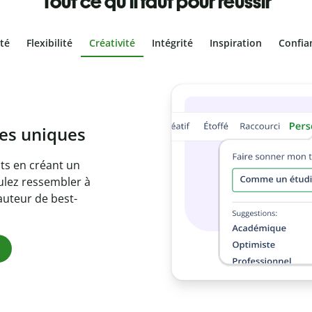
Tout ce qu'il faut pour réussir
ité
Flexibilité
Créativité
Intégrité
Inspiration
Confia
olontaire
es vôtres grâce au
e document en
citations
ues.