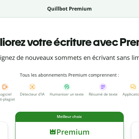
Quillbot Premium
iorez votre écriture avec Pr
eignez de nouveaux sommets en écrivant sans lim
Tous les abonnements Premium comprennent :
Logiciel
Détecteur d'IA
Humaniser un texte
Résumé de texte
Applicati
ti-plagiat
Meilleur choix
Premium