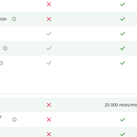
tion
25 000 mots/mo
e