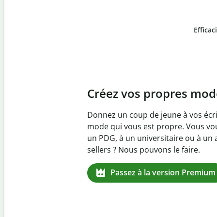
Efficac
Slide 4 of 6
Prévenez
le plagiat inv
Vérifiez que vos écrits sont 100 % l
logiciel anti-plagiat. Analysez votr
quelques secondes et identifiez les 
manquantes dans plus de 100 lang
Passez à la version Premium