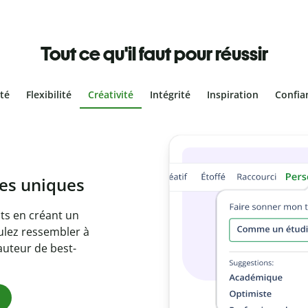
Tout ce qu'il faut pour réussir
ité
Flexibilité
Créativité
Intégrité
Inspiration
Confia
volontaire
es vôtres grâce au
re document en
 citations
ues.
m