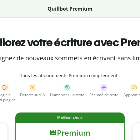
Quillbot Premium
iorez votre écriture avec Pr
eignez de nouveaux sommets en écrivant sans lim
Tous les abonnements Premium comprennent :
Logiciel
Détecteur d'IA
Humaniser un texte
Résumé de texte
Applicati
ti-plagiat
Meilleur choix
Premium