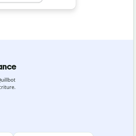
iance
uillbot
riture.