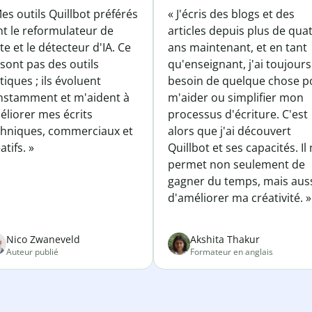
es outils Quillbot préférés
« J'écris des blogs et des
nt le reformulateur de
articles depuis plus de qua
te et le détecteur d'IA. Ce
ans maintenant, et en tant
sont pas des outils
qu'enseignant, j'ai toujours
tiques ; ils évoluent
besoin de quelque chose p
nstamment et m'aident à
m'aider ou simplifier mon
éliorer mes écrits
processus d'écriture. C'est
chniques, commerciaux et
alors que j'ai découvert
atifs. »
Quillbot et ses capacités. Il
permet non seulement de
gagner du temps, mais aus
d'améliorer ma créativité. »
Nico Zwaneveld
Akshita Thakur
Auteur publié
Formateur en anglais