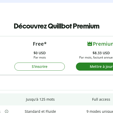
Découvrez Quillbot Premium
Free*
Premiu
$0
USD
$8.33 USD
Par mois
Par mois, facturé annue
S'inscrire
Mettre à jour
Jusqu'à 125 mots
Full access
s
Standard et Fluide
9 modes uniqu