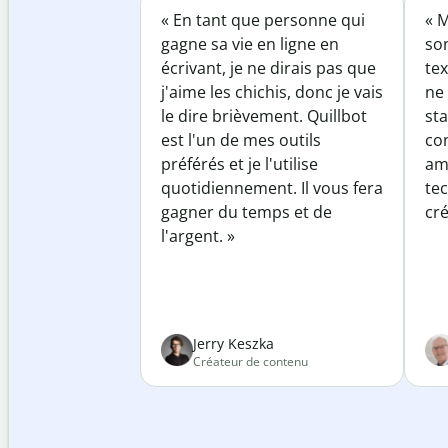
« En tant que personne qui
« M
gagne sa vie en ligne en
so
écrivant, je ne dirais pas que
tex
j'aime les chichis, donc je vais
ne 
le dire brièvement. Quillbot
sta
est l'un de mes outils
co
préférés et je l'utilise
am
quotidiennement. Il vous fera
te
gagner du temps et de
cré
l'argent. »
Jerry Keszka
Créateur de contenu