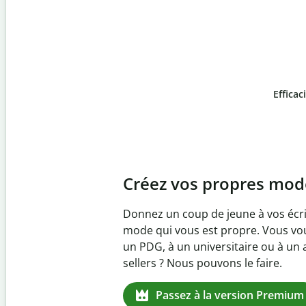
Efficac
Slide 4 of 6
Prévenez
le plagiat in
Vérifiez que vos écrits sont 100 % l
logiciel anti-plagiat. Analysez vot
quelques secondes et identifiez les
manquantes dans plus de 100 lang
Passez à la version Premiu