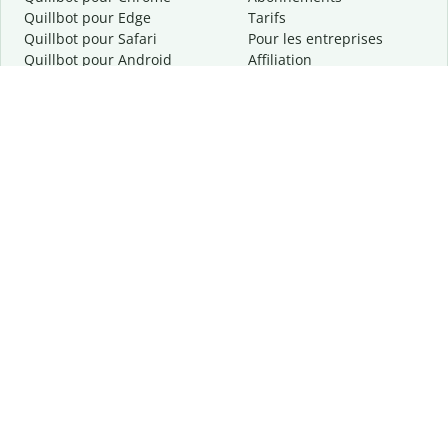
Quillbot pour Edge
Tarifs
Quillbot pour Safari
Pour les entreprises
Quillbot pour Android
Affiliation
Quillbot
pour
iOS
Demander une démo
Quillbot pour Windows
Quillbot pour macOS
Quillbot pour Word
Outils
Entreprise
Outils de rédaction
À propos
Correction linguistique
Confidentialité
Citation et originalité
Carrière
Outils d'IA
Centre d'aide
Outils PDF
Contactez-nous
Outils d'image
Ressources
Autres outils
Outils PDF
Qui sommes-nous ?