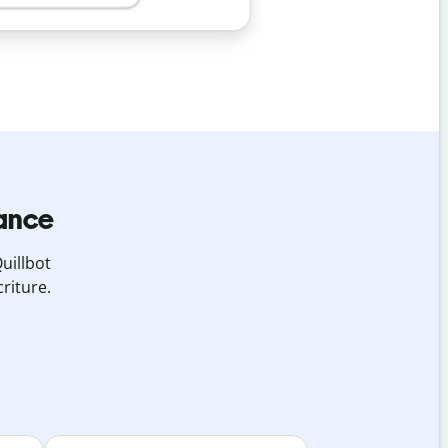
iance
uillbot
riture.