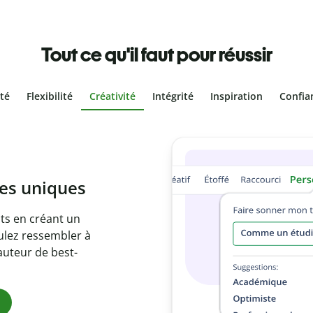
Tout ce qu'il faut pour réussir
ité
Flexibilité
Créativité
Intégrité
Inspiration
Confia
olontaire
es vôtres grâce au
e document en
citations
ues.