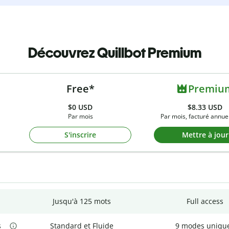
Découvrez Quillbot Premium
Free*
Premiu
$0
USD
$8.33 USD
Par mois
Par mois, facturé annue
S'inscrire
Mettre à jour
Jusqu'à 125 mots
Full access
s
Standard et Fluide
9 modes uniqu