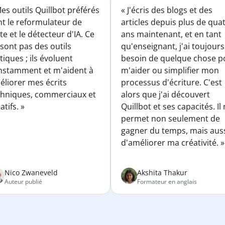
es outils Quillbot préférés
« J'écris des blogs et des
nt le reformulateur de
articles depuis plus de qua
te et le détecteur d'IA. Ce
ans maintenant, et en tant
sont pas des outils
qu'enseignant, j'ai toujours
tiques ; ils évoluent
besoin de quelque chose p
nstamment et m'aident à
m'aider ou simplifier mon
éliorer mes écrits
processus d'écriture. C'est
chniques, commerciaux et
alors que j'ai découvert
atifs. »
Quillbot et ses capacités. Il
permet non seulement de
gagner du temps, mais aus
d'améliorer ma créativité. »
Nico Zwaneveld
Akshita Thakur
Auteur publié
Formateur en anglais