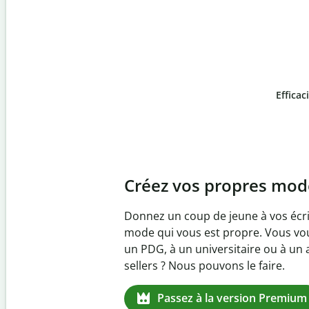
Efficac
Slide 4 of 6
Prévenez
le plagiat inv
Vérifiez que vos écrits sont 100 % l
logiciel anti-plagiat. Analysez votr
quelques secondes et identifiez les 
manquantes dans plus de 100 lang
Passez à la version Premium