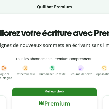
Quillbot Premium
iorez votre écriture avec Pr
eignez de nouveaux sommets en écrivant sans lim
Tous les abonnements Premium comprennent :
Logiciel
Détecteur d'IA
Humaniser un texte
Résumé de texte
Applicati
ti-plagiat
Meilleur choix
Premium