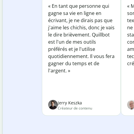
« En tant que personne qui
« M
gagne sa vie en ligne en
so
écrivant, je ne dirais pas que
tex
j'aime les chichis, donc je vais
ne 
le dire brièvement. Quillbot
sta
est l'un de mes outils
co
préférés et je l'utilise
am
quotidiennement. Il vous fera
te
gagner du temps et de
cré
l'argent. »
Jerry Keszka
Créateur de contenu