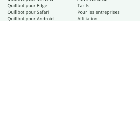
Quillbot pour Edge
Tarifs
Quillbot pour Safari
Pour les entreprises
Quillbot pour Android
Affiliation
Quillbot
pour
iOS
Demander une démo
Quillbot pour Windows
Quillbot pour macOS
Quillbot pour Word
Outils
Entreprise
Outils de rédaction
À propos
Correction linguistique
Confidentialité
Citation et originalité
Carrière
Outils d'IA
Centre d'aide
Outils PDF
Contactez-nous
Outils d'image
Ressources
Autres outils
Outils PDF
Qui sommes-nous ?