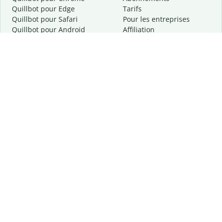
Quillbot pour Edge
Tarifs
Quillbot pour Safari
Pour les entreprises
Quillbot pour Android
Affiliation
Quillbot
pour
iOS
Demander une démo
Quillbot pour Windows
Quillbot pour macOS
Quillbot pour Word
Outils
Entreprise
Outils de rédaction
À propos
Correction linguistique
Confidentialité
Citation et originalité
Carrière
Outils d'IA
Centre d'aide
Outils PDF
Contactez-nous
Outils d'image
Ressources
Autres outils
Outils PDF
Qui sommes-nous ?