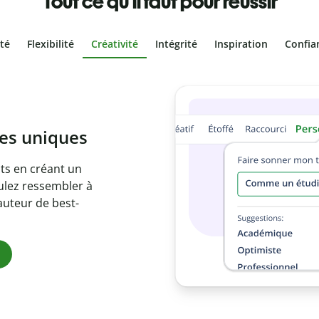
Tout ce qu'il faut pour réussir
ité
Flexibilité
Créativité
Intégrité
Inspiration
Confia
olontaire
es vôtres grâce au
e document en
citations
ues.