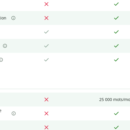
tion
25 000 mots/mo
e