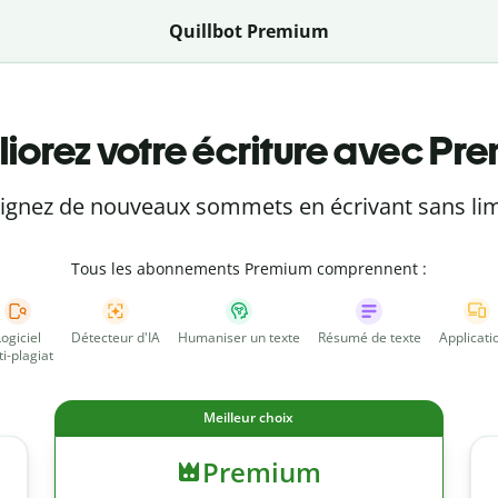
Quillbot Premium
iorez votre écriture avec Pr
eignez de nouveaux sommets en écrivant sans lim
Tous les abonnements Premium comprennent :
Logiciel
Détecteur d'IA
Humaniser un texte
Résumé de texte
Applicati
ti-plagiat
Meilleur choix
Premium