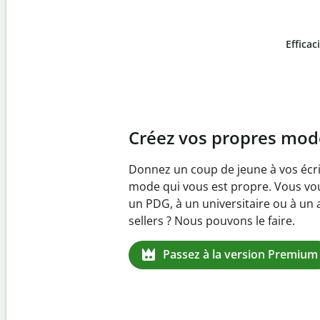
Efficac
Slide 4 of 6
Prévenez
le plagiat inv
Vérifiez que vos écrits sont 100 % l
logiciel anti-plagiat. Analysez votr
quelques secondes et identifiez les 
manquantes dans plus de 100 lang
Passez à la version Premium