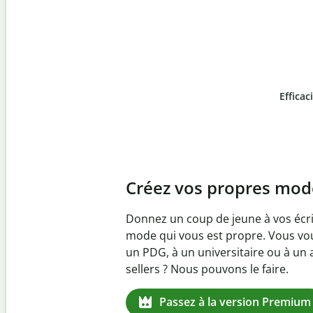
Efficac
Slide 4 of 6
Prévenez
le plagiat inv
Vérifiez que vos écrits sont 100 % l
logiciel anti-plagiat. Analysez votr
quelques secondes et identifiez les 
manquantes dans plus de 100 lang
Passez à la version Premium