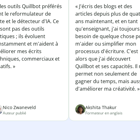
es outils Quillbot préférés
« J'écris des blogs et des
nt le reformulateur de
articles depuis plus de qua
te et le détecteur d'IA. Ce
ans maintenant, et en tant
sont pas des outils
qu'enseignant, j'ai toujours
tiques ; ils évoluent
besoin de quelque chose p
nstamment et m'aident à
m'aider ou simplifier mon
éliorer mes écrits
processus d'écriture. C'est
chniques, commerciaux et
alors que j'ai découvert
atifs. »
Quillbot et ses capacités. Il
permet non seulement de
gagner du temps, mais aus
d'améliorer ma créativité. »
Nico Zwaneveld
Akshita Thakur
Auteur publié
Formateur en anglais