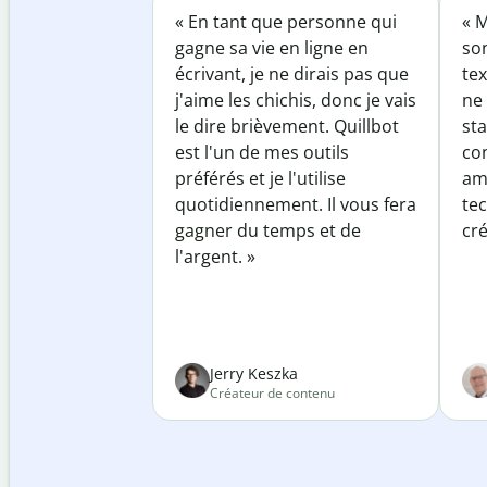
« En tant que personne qui
« M
gagne sa vie en ligne en
so
écrivant, je ne dirais pas que
tex
j'aime les chichis, donc je vais
ne 
le dire brièvement. Quillbot
sta
est l'un de mes outils
co
préférés et je l'utilise
am
quotidiennement. Il vous fera
te
gagner du temps et de
cré
l'argent. »
Jerry Keszka
Créateur de contenu