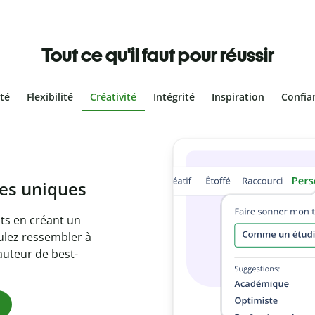
Tout ce qu'il faut pour réussir
ité
Flexibilité
Créativité
Intégrité
Inspiration
Confia
olontaire
es vôtres grâce au
e document en
citations
ues.