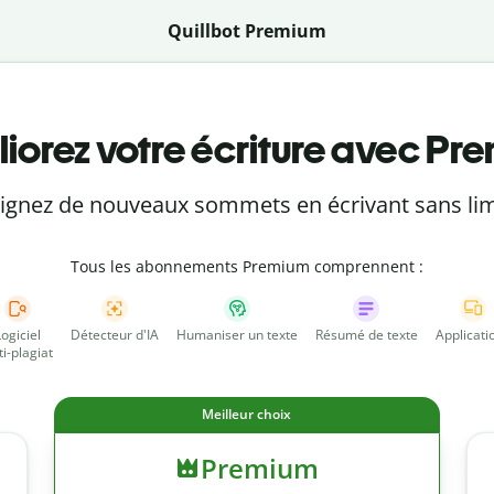
Quillbot Premium
iorez votre écriture avec Pr
eignez de nouveaux sommets en écrivant sans lim
Tous les abonnements Premium comprennent :
Logiciel
Détecteur d'IA
Humaniser un texte
Résumé de texte
Applicati
ti-plagiat
Meilleur choix
Premium