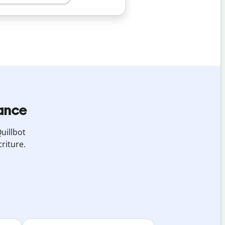
iance
uillbot
riture.