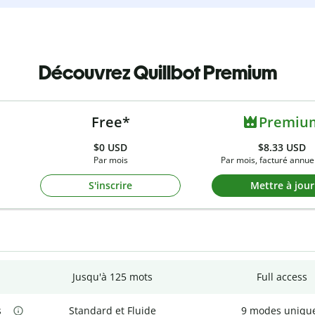
Découvrez Quillbot Premium
Free*
Premiu
$0
USD
$8.33 USD
Par mois
Par mois, facturé annue
S'inscrire
Mettre à jour
Jusqu'à 125 mots
Full access
s
Standard et Fluide
9 modes uniqu