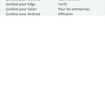
Quillbot pour Edge
Tarifs
Quillbot pour Safari
Pour les entreprises
Quillbot pour Android
Affiliation
Quillbot
pour
iOS
Demander une démo
Quillbot pour Windows
Quillbot pour macOS
Quillbot pour Word
Outils
Entreprise
Outils de rédaction
À propos
Correction linguistique
Confidentialité
Citation et originalité
Carrière
Outils d'IA
Centre d'aide
Outils PDF
Contactez-nous
Outils d'image
Ressources
Autres outils
Outils PDF
Qui sommes-nous ?