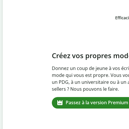
Efficac
Slide 4 of 6
Prévenez
le plagiat in
Vérifiez que vos écrits sont 100 % 
logiciel anti-plagiat. Analysez vo
quelques secondes et identifiez les
manquantes dans plus de 100 lan
Passez à la version Premiu