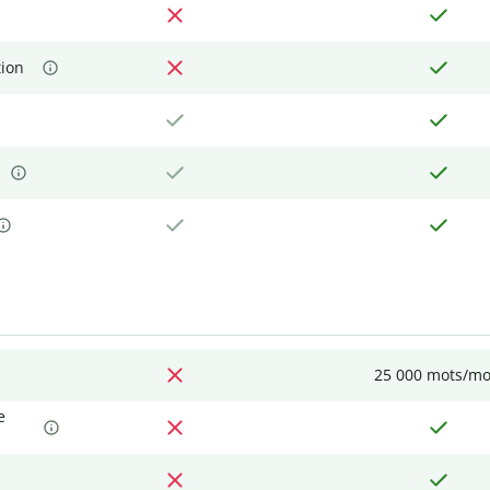
tion
25 000 mots/mo
e