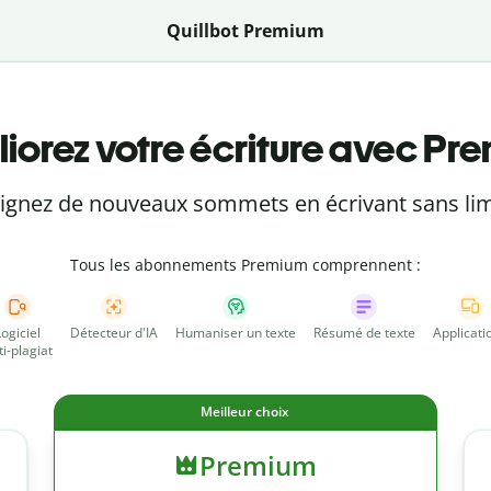
Quillbot Premium
iorez votre écriture avec Pr
eignez de nouveaux sommets en écrivant sans lim
Tous les abonnements Premium comprennent :
Logiciel
Détecteur d'IA
Humaniser un texte
Résumé de texte
Applicati
ti-plagiat
Meilleur choix
Premium