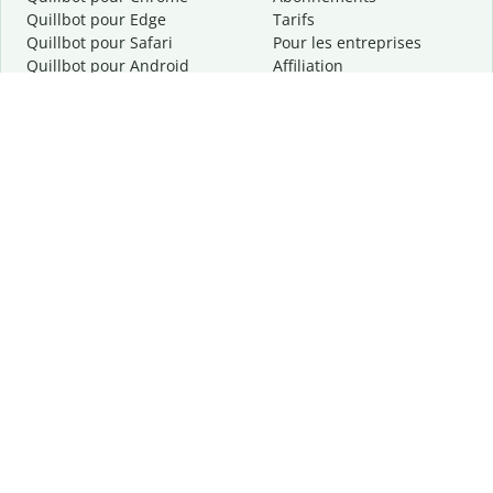
Quillbot pour Edge
Tarifs
Quillbot pour Safari
Pour les entreprises
Quillbot pour Android
Affiliation
Quillbot
pour
iOS
Demander une démo
Quillbot pour Windows
Quillbot pour macOS
Quillbot pour Word
Outils
Entreprise
Outils de rédaction
À propos
Correction linguistique
Confidentialité
Citation et originalité
Carrière
Outils d'IA
Centre d'aide
Outils PDF
Contactez-nous
Outils d'image
Ressources
Autres outils
Outils PDF
Qui sommes-nous ?