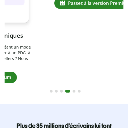
Prévenez
le plagiat involontaire
e
Vérifiez que vos écrits sont 100 % les vôtres grâce au
logiciel anti-plagiat. Analysez votre document en quelques
secondes et identifiez les citations manquantes dans plus
de 100 langues.
Passez à la version Premium
Plus de 35 millions d'écrivains lui font