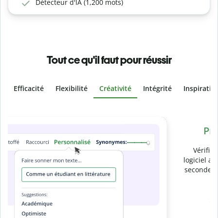
Détecteur d'IA (1,200 mots)
Tout ce qu'il faut pour réussir
Efficacité
Flexibilité
Créativité
Intégrité
Inspiratio
Slide 4 of 6
Prévenez
le plagiat involontaire
Vérifiez que vos écrits sont 100 % les vôtres grâce au
logiciel anti-plagiat. Analysez votre document en quelques
secondes et identifiez les citations manquantes dans plus
de 100 langues.
Passez à la version Premium