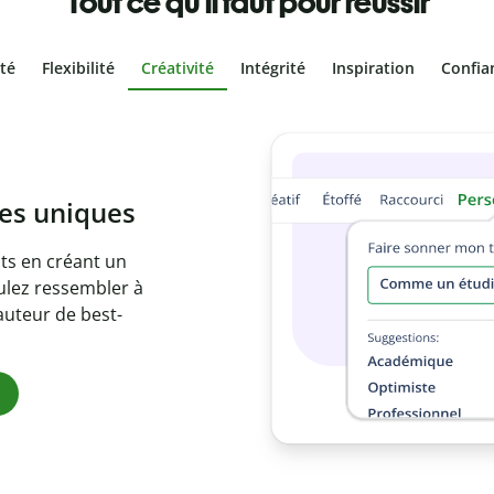
Tout ce qu'il faut pour réussir
ité
Flexibilité
Créativité
Intégrité
Inspiration
Confia
volontaire
es vôtres grâce au
re document en
citations
ues.