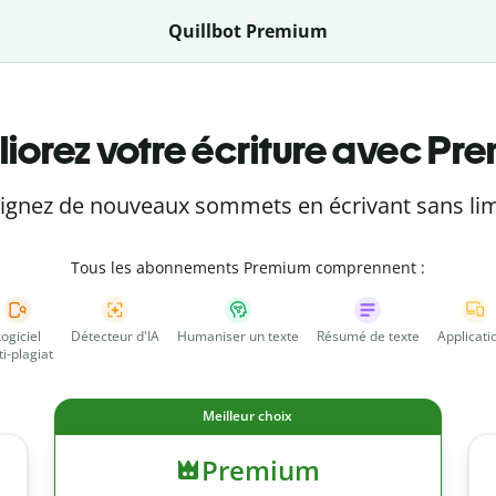
Quillbot Premium
iorez votre écriture avec Pr
eignez de nouveaux sommets en écrivant sans lim
Tous les abonnements Premium comprennent :
Logiciel
Détecteur d'IA
Humaniser un texte
Résumé de texte
Applicati
ti-plagiat
Meilleur choix
Premium