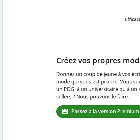
Efficac
Slide 4 of 6
Prévenez
le plagiat in
Vérifiez que vos écrits sont 100 % l
logiciel anti-plagiat. Analysez vot
quelques secondes et identifiez les 
manquantes dans plus de 100 lang
Passez à la version Premium