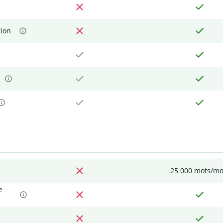
tion
25 000 mots/mo
e