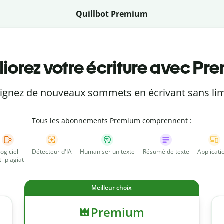
Quillbot Premium
iorez votre écriture avec Pr
eignez de nouveaux sommets en écrivant sans lim
Tous les abonnements Premium comprennent :
Logiciel
Détecteur d'IA
Humaniser un texte
Résumé de texte
Applicati
ti-plagiat
Meilleur choix
Premium