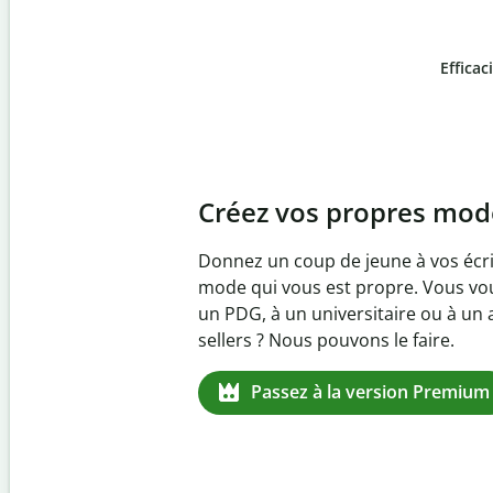
Efficac
Slide 4 of 6
Prévenez
le plagiat in
Vérifiez que vos écrits sont 100 % l
logiciel anti-plagiat. Analysez vot
quelques secondes et identifiez les 
manquantes dans plus de 100 lang
Passez à la version Premium