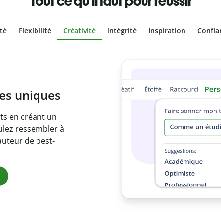
Tout ce qu'il faut pour réussir
ité
Flexibilité
Créativité
Intégrité
Inspiration
Confia
volontaire
es vôtres grâce au
re document en
citations
ues.