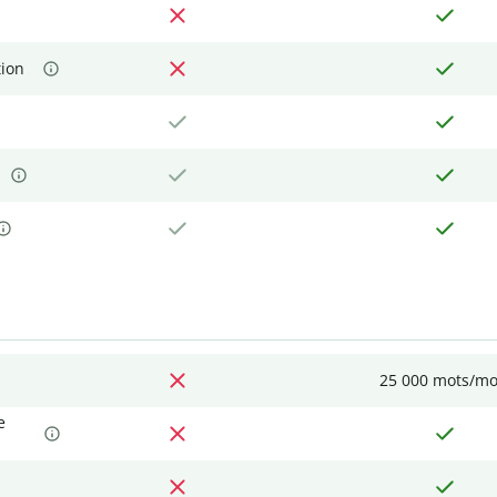
tion
25 000 mots/mo
e