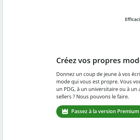
Efficac
Slide 4 of 6
Prévenez
le plagiat inv
Vérifiez que vos écrits sont 100 % l
logiciel anti-plagiat. Analysez votr
quelques secondes et identifiez les 
manquantes dans plus de 100 lang
Passez à la version Premium