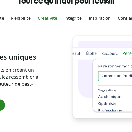
Tout ce qu'il faut pour réussir
ité
Flexibilité
Créativité
Intégrité
Inspiration
Confia
olontaire
es vôtres grâce au
e document en
citations
ues.