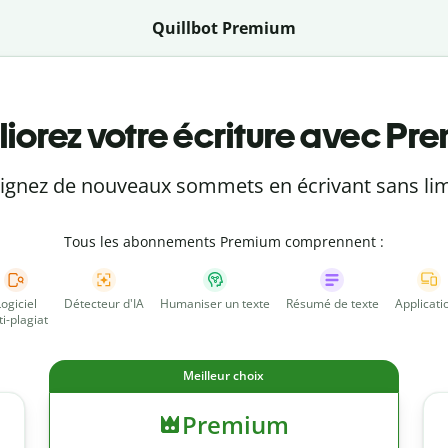
Quillbot Premium
iorez votre écriture avec Pr
eignez de nouveaux sommets en écrivant sans lim
Tous les abonnements Premium comprennent :
Logiciel
Détecteur d'IA
Humaniser un texte
Résumé de texte
Applicati
ti-plagiat
Meilleur choix
Premium