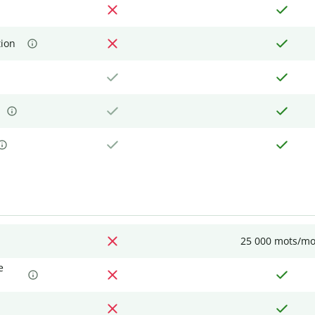
tion
25 000 mots/mo
e