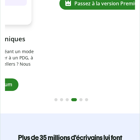
Prévenez
le plagiat involontaire
e
Vérifiez que vos écrits sont 100 % les vôtres grâce au
logiciel anti-plagiat. Analysez votre document en quelques
secondes et identifiez les citations manquantes dans plus
de 100 langues.
Passez à la version Premium
Plus de 35 millions d'écrivains lui font