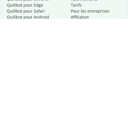
Quillbot pour Edge
Tarifs
Quillbot pour Safari
Pour les entreprises
Quillbot pour Android
Affiliation
Quillbot
pour
iOS
Demander une démo
Quillbot pour Windows
Quillbot pour macOS
Quillbot pour Word
Outils
Entreprise
Outils de rédaction
À propos
Correction linguistique
Confidentialité
Citation et originalité
Carrière
Outils d'IA
Centre d'aide
Outils PDF
Contactez-nous
Outils d'image
Ressources
Autres outils
Outils PDF
Qui sommes-nous ?